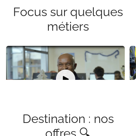
Focus sur quelques
métiers
Yannick
A
Comptable
M
Destination : nos
offres 🔍