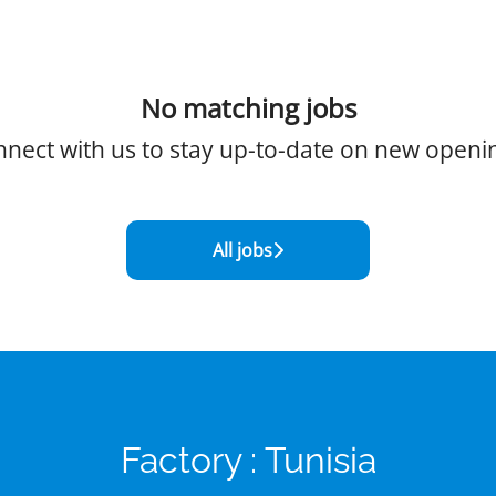
No matching jobs
nect with us
to stay up-to-date on new openi
All jobs
Factory : Tunisia