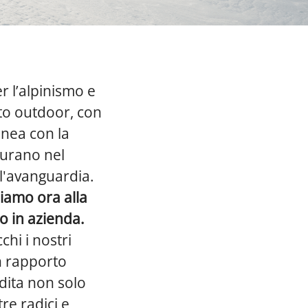
r l’alpinismo e
nto outdoor, con
inea con la
 durano nel
ll'avanguardia.
siamo ora alla
o in azienda.
hi i nostri
un rapporto
dita non solo
re radici e