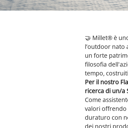
🤝
Millet® è un
l’outdoor nato 
un forte patrim
filosofia dell'a
tempo, costruiti
Per il nostro F
ricerca di un/a
Come assistente
valori offrendo
duraturo con no
dei nostri prodo