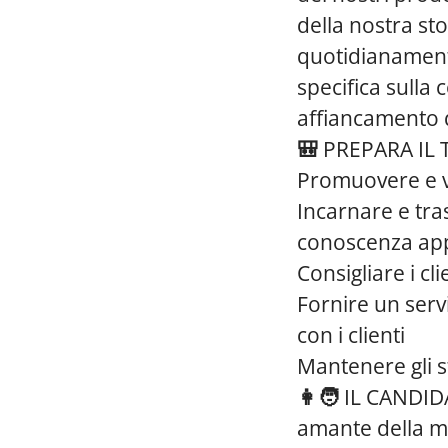
della nostra st
quotidianament
specifica sulla 
affiancamento 
🎒
PREPARA IL 
Promuovere e ve
Incarnare e tra
conoscenza appr
Consigliare i cli
Fornire un servi
con i clienti
Mantenere gli s
👩🧑
IL CANDIDA
amante della mo