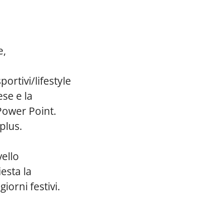
e,
ortivi/lifestyle
se e la
 Power Point.
plus.
ello
esta la
iorni festivi.