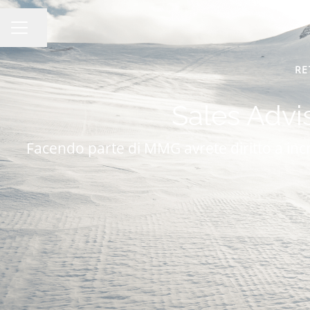
Condividi la pagina
Menu Carriera
RE
Sales Advi
Facendo parte di MMG avrete diritto a incr