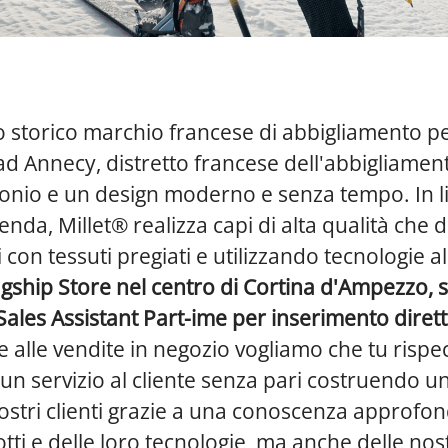
o storico marchio francese di abbigliamento pe
ad Annecy, distretto francese dell'abbigliame
onio e un design moderno e senza tempo. In l
zienda, Millet® realizza capi di alta qualità che
 con tessuti pregiati e utilizzando tecnologie a
lagship Store nel centro di Cortina d'Ampezzo, 
 Sales Assistant Part-ime per inserimento dirett
 alle vendite in negozio vogliamo che tu rispecc
 un servizio al cliente senza pari costruendo 
stri clienti grazie a una conoscenza approfon
tti e delle loro tecnologie, ma anche delle nost