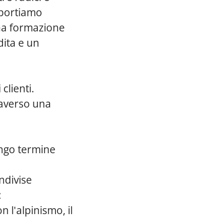
pportiamo
na formazione
dita e un
clienti.
raverso una
lungo termine
ndivise
:
 l'alpinismo, il