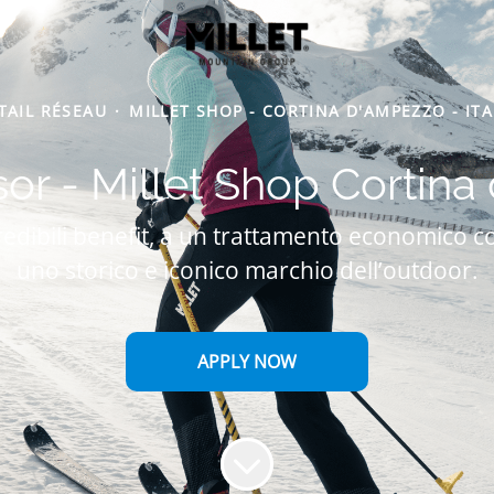
TAIL RÉSEAU
·
MILLET SHOP - CORTINA D'AMPEZZO - ITA
sor - Millet Shop Cortin
edibili benefit, a un trattamento economico co
uno storico e iconico marchio dell’outdoor.
APPLY NOW